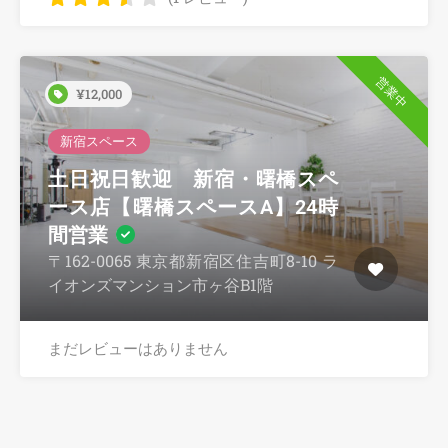
営業中
¥12,000
新宿スペース
土日祝日歓迎 新宿・曙橋スペ
ース店【曙橋スペースA】24時
間営業
〒162-0065 東京都新宿区住吉町8-10 ラ
イオンズマンション市ヶ谷B1階
まだレビューはありません