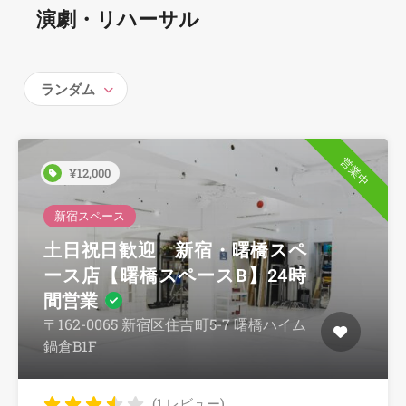
演劇・リハーサル
ランダム
営業中
¥12,000
新宿スペース
土日祝日歓迎 新宿・曙橋スペ
ース店【曙橋スペースB】24時
間営業
〒162-0065 新宿区住吉町5-7 曙橋ハイム
鍋倉B1F
(1 レビュー)