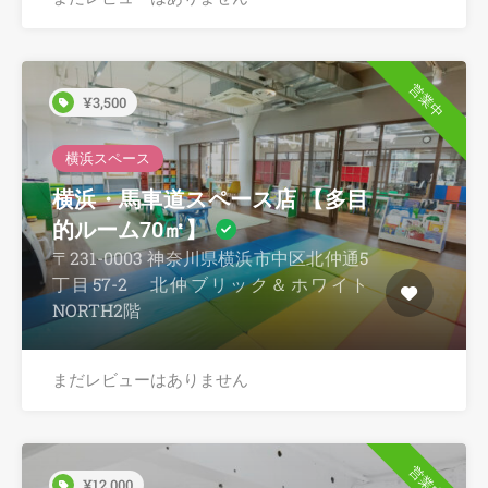
営業中
¥3,500
横浜スペース
横浜・馬車道スペース店 【多目
的ルーム70㎡】
〒231-0003 神奈川県横浜市中区北仲通5
丁目57-2 北仲ブリック＆ホワイト
NORTH2階
まだレビューはありません
営業中
¥12,000