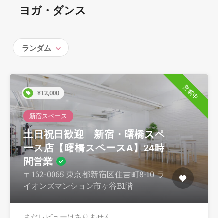
ヨガ・ダンス
ランダム
営業中
¥12,000
新宿スペース
土日祝日歓迎 新宿・曙橋スペ
ース店【曙橋スペースA】24時
間営業
〒162-0065 東京都新宿区住吉町8-10 ラ
イオンズマンション市ヶ谷B1階
まだレビューはありません