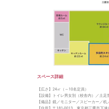
スペース詳細
【広さ】24㎡（～10名定員）
【設備】トイレ男女別（校舎内）／土足
【備品】鏡／モニター／スピーカー／机／椅
【住所】〒181-0013 東京都三鷹市下連