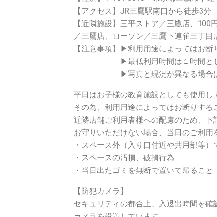
【アクセス】JR三鷹駅南口から徒歩3分
【近隣施設】三平ストア／三鷹店、100
／三鷹店、ローソン／三鷹下連雀三丁目
【注意事項】▶利用用途によってはお断
▶最低利用時間は１時間とし
▶写真と現況が異なる場合は現
平日はお子様の教育施設としても使用し
その為、利用用途によってはお断りする
近隣店舗ご利用者様への配慮のため、下
お守りいただけない場合、当日のご利用
・スペース外（入り口付近や共用部等）
・スペースの汚損、破損行為
・当日出たゴミを無断で置いて帰ること
【防犯カメラ】
セキュリティの都合上、入退出時間を確
カメラを設置しています。