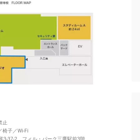
禁止
子／Wi-Fi
雀3-37-2 フィル・パーク三鷹駅前3階