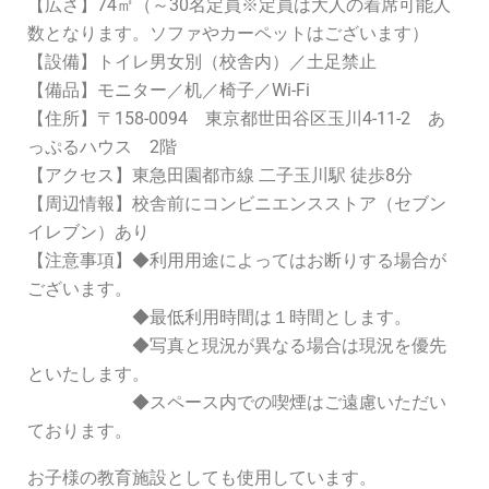
【広さ】74㎡（～30名定員※定員は大人の着席可能人
数となります。ソファやカーペットはございます）
【設備】トイレ男女別（校舎内）／土足禁止
【備品】モニター／机／椅子／Wi-Fi
【住所】〒158-0094 東京都世田谷区玉川4-11-2 あ
っぷるハウス 2階
【アクセス】東急田園都市線 二子玉川駅 徒歩8分
【周辺情報】校舎前にコンビニエンスストア（セブン
イレブン）あり
【注意事項】◆利用用途によってはお断りする場合が
ございます。
◆最低利用時間は１時間とします。
◆写真と現況が異なる場合は現況を優先
といたします。
◆スペース内での喫煙はご遠慮いただい
ております。
お子様の教育施設としても使用しています。