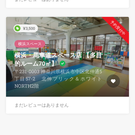
予約受付中
¥3,500
横浜スペース
横浜・馬車道スペース店 【多目
的ルーム70㎡】
〒231-0003 神奈川県横浜市中区北仲通5
丁目57-2 北仲ブリック＆ホワイト
NORTH2階
まだレビューはありません