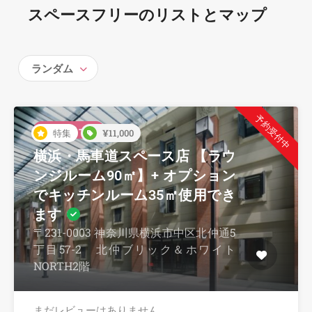
スペースフリーのリストとマップ
ランダム
予約受付中
横浜スペース
特集
¥11,000
横浜・馬車道スペース店 【ラウ
ンジルーム90㎡】+ オプション
でキッチンルーム35㎡使用でき
ます
〒231-0003 神奈川県横浜市中区北仲通5
丁目57-2 北仲ブリック＆ホワイト
NORTH2階
まだレビューはありません