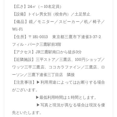
【広さ】24㎡（～10名定員）
【設備】トイレ男女別（校舎内）／土足禁止
【備品】鏡／モニター／スピーカー／机／椅子／
Wi-Fi
【住所】〒181-0013 東京都三鷹市下連雀3-37-2
フィル・パーク三鷹駅前3階
【アクセス】JR三鷹駅南口から徒歩3分
【近隣施設】三平ストア／三鷹店、100円ショップ／
ワッツ三平三鷹店、ココカラファイン／三鷹店、ロ
ーソン／三鷹下連雀三丁目店 隣接
【注意事項】▶利用用途によってはお断りする場合
がございます。
▶最低利用時間は１時間とします。
▶写真と現況が異なる場合は現況を優
先といたします。