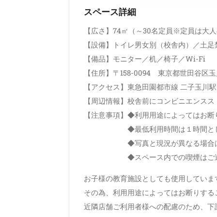
スペース詳細
【広さ】74㎡（～30名定員※定員は大
【設備】トイレ男女別（校舎内）／土足
【備品】モニター／机／椅子／Wi-Fi
【住所】〒158-0094 東京都世田谷区玉
【アクセス】東急田園都市線 二子玉川駅
【周辺情報】校舎前にコンビニエンスス
【注意事項】◆利用用途によってはお断
◆最低利用時間は１時間とし
◆写真と現況が異なる場合は現
◆スペース内での喫煙はご遠慮
お子様の教育施設としても使用していま
その為、利用用途によってはお断りする
近隣店舗ご利用者様への配慮のため、下