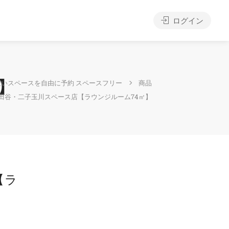
ログイン
】
近いスペースを自由に予約 スペースフリー
商品
田谷・二子玉川スペース店【ラウンジルーム74㎡】
【ラ