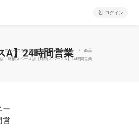
ログイン
A】24時間営業
近いスペースを自由に予約 スペースフリー
商品
宿・曙橋スペース店【曙橋スペースA】24時間営業
ペー
間営