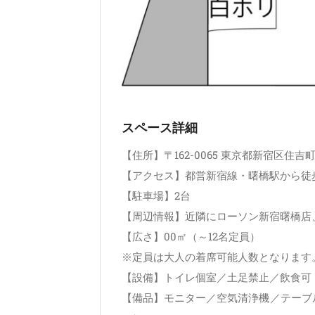
スペース詳細
【住所】〒162-0065 東京都新宿区住吉
【アクセス】都営新宿線・曙橋駅から徒
【駐車場】2台
【周辺情報】近隣にローソン新宿曙橋店、セブンイレブン新
【広さ】00㎡（～12名定員）
※定員は大人の着席可能人数となります
【設備】トイレ個室／土足禁止／飲食可
【備品】モニター／空気清浄機／テーブル／