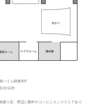
曙橋ハイム鍋倉B1F
歩1分以内
曙橋通り店、周辺に数軒のコンビニエンスストアあり