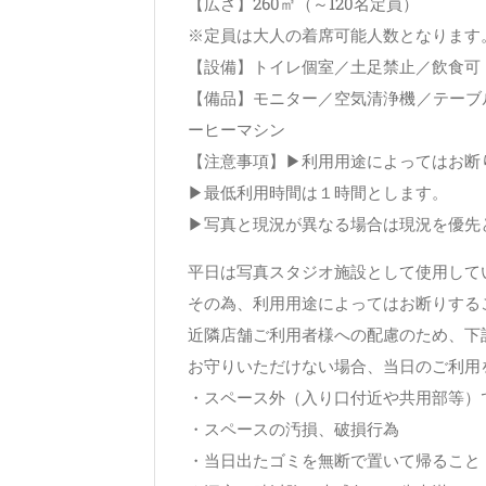
【広さ】260㎡（～120名定員）
※定員は大人の着席可能人数となります
【設備】トイレ個室／土足禁止／飲食可
【備品】モニター／空気清浄機／テーブル／
ーヒーマシン
【注意事項】▶利用用途によってはお断
▶最低利用時間は１時間とします。
▶写真と現況が異なる場合は現況を優先
平日は写真スタジオ施設として使用して
その為、利用用途によってはお断りする
近隣店舗ご利用者様への配慮のため、下
お守りいただけない場合、当日のご利用
・スペース外（入り口付近や共用部等）
・スペースの汚損、破損行為
・当日出たゴミを無断で置いて帰ること