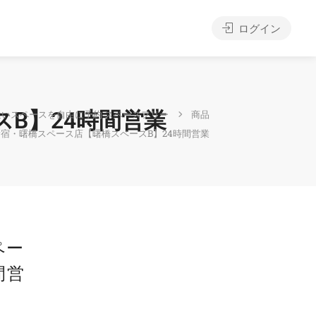
ログイン
B】24時間営業
近いスペースを自由に予約 スペースフリー
商品
宿・曙橋スペース店【曙橋スペースB】24時間営業
ペー
間営